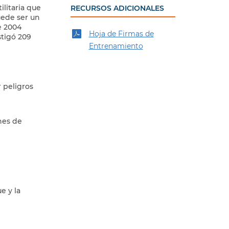
litaria que
RECURSOS ADICIONALES
uede ser un
e 2004
Hoja de Firmas de
stigó 209
Entrenamiento
 peligros
nes de
e y la