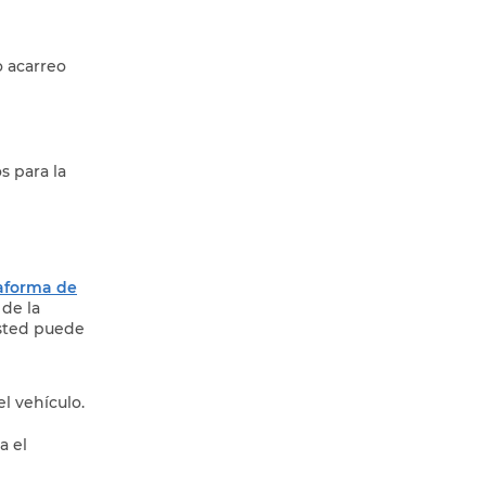
 acarreo
s para la
taforma de
de la
Usted puede
l vehículo.
a el