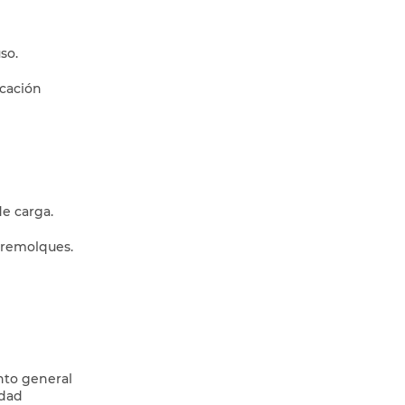
so.
ocación
e carga.
s remolques.
nto general
idad