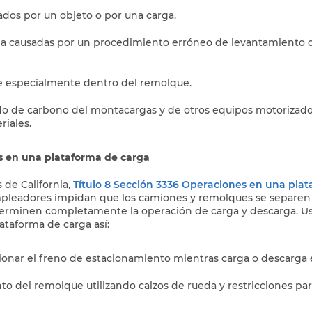
ados por un objeto o por una carga.
na causadas por un procedimiento erróneo de levantamiento o
te especialmente dentro del remolque.
o de carbono del montacargas y de otros equipos motorizado
iales.
os en una plataforma de carga
de California,
Título 8 Sección 3336 Operaciones en una pla
pleadores impidan que los camiones y remolques se separen 
terminen completamente la operación de carga y descarga. 
lataforma de carga así:
ionar el freno de estacionamiento mientras carga o descarga e
to del remolque utilizando calzos de rueda y restricciones par