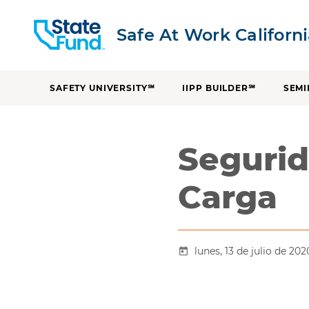
Safe At Work Californ
SAFETY UNIVERSITY℠
IIPP BUILDER℠
SEMI
Segurid
Carga
lunes, 13 de julio de 202