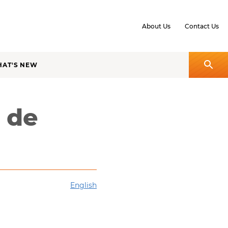
About Us
Contact Us
AT'S NEW
 de
English